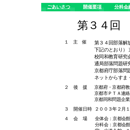
ごあいさつ
開催要項
分科会
第３４回
１ 主 催
第３４回部落解
下記のとおり）
校同和教育研究
通局部落問題研
京都府庁部落問
ネットからすま
２ 後 援
京都府・京都府教
京都市ＰＴＡ連絡
京都同和問題企業
３ 開催日時
２００３年２月
４ 会 場
全体会：京都会
分科会：京都会