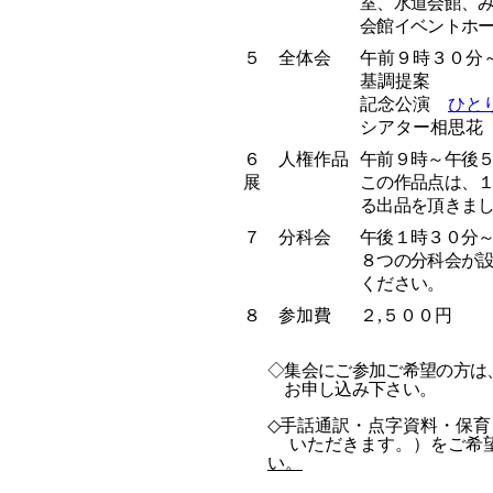
室、水道会館、
会館イベントホ
５ 全体会
午前９時３０分
基調提案
記念公演
ひと
シアター相思花
６ 人権作品
午前９時～午後
展
この作品点は、
る出品を頂きま
７ 分科会
午後１時３０分
８つの分科会が
ください。
８ 参加費
２,５００円
◇集会にご参加ご希望の方は
お申し込み下さい。
◇
手話通訳・点字資料・保育
いただきます。）をご希
い。